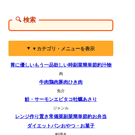
🔍 検索
▼カテゴリ・メニューを表示
胃に優しい
もう一品欲しい時
副菜
簡単
節約
汁物
肉
牛肉
鶏肉
豚肉
ひき肉
魚介
鮭・サーモン
エビ
タコ
牡蠣
あさり
ジャンル
レンジ
作り置き
常備菜
副菜
簡単
節約
お弁当
ダイエット
パン
おやつ・お菓子
料理名