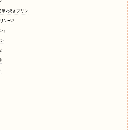
ン
簡単♪焼きプリン
リン♥♡
ン』
リン
☆
♪
ン