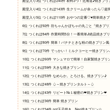
殿堂入り3位 つくれぽ240件 材料3つ！北海道♪焼きプリ
殿堂入り4位 つくれぽ143件 生クリームが余ったら♡超
殿堂入り5位 つくれぽ110件 おやつの定番♡♥簡単焼きプ
6位 つくれぽ92件 坊ちゃんかぼちゃの丸ごと『焼きプリ
7位 つくれぽ84件 作業時間5分！一番簡単♪絶品焼きプ
8位 つくれぽ80件 簡単！バナナときな粉の焼きプリン風
9位 つくれぽ70件 でっかい！ミルクコーヒー焼きプリン
10位 つくれぽ60件 マシュマロで簡単！自家製焼きプリ
11位 つくれぽ59件 大きな焼きプリン♡
12位 つくれぽ53件 なめらか。とろける。焼きプリン♪
13位 つくれぽ48件 ♤～焼きプリンタルト～♤
14位 つくれぽ43件 リピート№１秘密の❤焼きプリン❤
15位 つくれぽ36件 簡単 焼きプリン
16位 つくれぽ34件 not玉子焼き、Neo焼きプリン☆