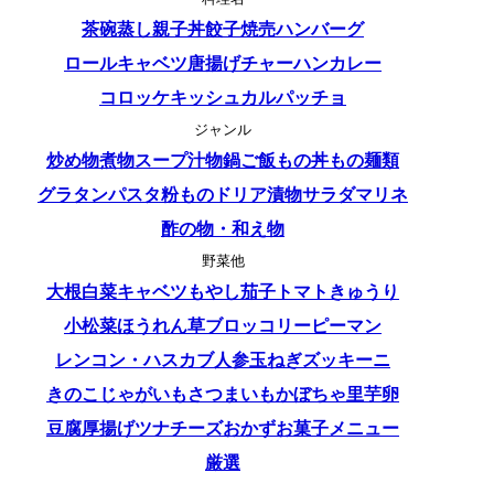
茶碗蒸し
親子丼
餃子
焼売
ハンバーグ
ロールキャベツ
唐揚げ
チャーハン
カレー
コロッケ
キッシュ
カルパッチョ
ジャンル
炒め物
煮物
スープ
汁物
鍋
ご飯もの
丼もの
麺類
グラタン
パスタ
粉もの
ドリア
漬物
サラダ
マリネ
酢の物・和え物
野菜他
大根
白菜
キャベツ
もやし
茄子
トマト
きゅうり
小松菜
ほうれん草
ブロッコリー
ピーマン
レンコン・ハス
カブ
人参
玉ねぎ
ズッキーニ
きのこ
じゃがいも
さつまいも
かぼちゃ
里芋
卵
豆腐
厚揚げ
ツナ
チーズ
おかず
お菓子
メニュー
厳選