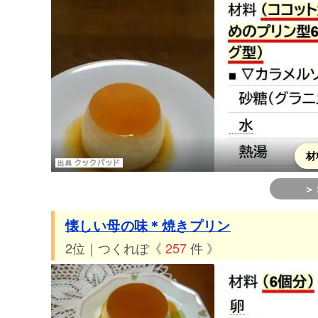
材
＞
懐しい母の味＊焼きプリン
2位｜つくれぽ《
257
件 》