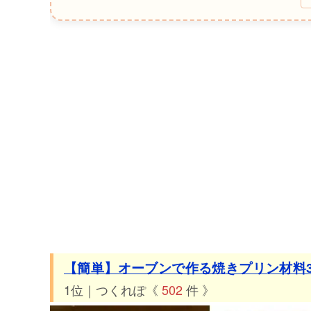
30位 つくれぽ21件 ブレンダーで簡単「かぼちゃ焼きプ
31位 つくれぽ20件 【絶品】かぼちゃまるごと焼きプリ
32位 つくれぽ20件 オーブンレンジだけで簡単♪焼きプ
33位 つくれぽ18件 ジャンボ焼きプリン
34位 つくれぽ16件 香ばしい〜マシュマロの焼きプディ
35位 つくれぽ16件 毎日食べたい♡身体にやさしい焼き
36位 つくれぽ13件 ましゅまろ焼プリン
37位 つくれぽ12件 固めの焼きプリン
38位 つくれぽ11件 森永の焼きプリンの皮を再現してみ
39位 つくれぽ11件 濃厚！簡単！かた焼きプリン♪
40位 つくれぽ11件 簡単！焼きプリン☆懐かしい固めの
【簡単】オーブンで作る焼きプリン材料
1位｜つくれぽ《
502
件 》