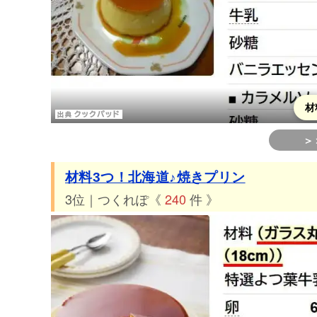
材
＞
材料3つ！北海道♪焼きプリン
3位｜つくれぽ《
240
件 》