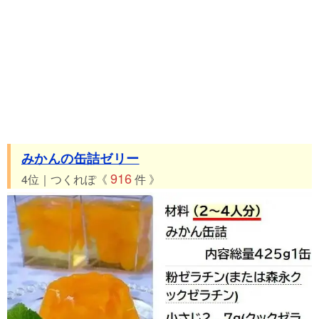
みかんの缶詰ゼリー
916
4位｜つくれぽ《
件 》