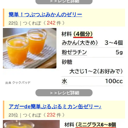
＞＞レシピ詳細
簡単！つぶつぶみかんのゼリー
242
22位｜つくれぽ《
件 》
＞＞レシピ詳細
アガーde簡単ぷるぷるミカン缶ゼリー♪
232
23位｜つくれぽ《
件 》