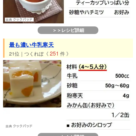
＞＞レシピ詳細
最も濃い牛乳寒天
251
21位｜つくれぽ《
件 》