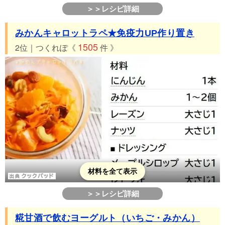
52位 つくれぽ90件 糀甘酒ババロア
＞＞レシピ詳細
53位 つくれぽ87件 【農家のレシピ】みかんジャム
みかんキャロットラペ★免疫力UP作り置き
54位 つくれぽ86件 美容にも♡みかんの蜂蜜紅茶
1505
2位｜つくれぽ《
件 》
55位 つくれぽ85件 みかん缶詰まるごと♪みかんゼリー
56位 つくれぽ85件 圧力鍋ですぐ！本格的なみかんジャム
57位 つくれぽ84件 すごくおいしい！みかんジャム
58位 つくれぽ81件 【衝撃】缶詰丸ごと みかんゼリー♪
59位 つくれぽ80件 簡単すぎる!!みかん寒天♪
60位 つくれぽ80件 レンジで簡単☆ミカンういろう☆
材料を全て表示
＞＞レシピ詳細
糀甘酒で飲むヨーグルト（いちご・みかん）