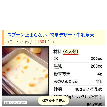
37位 つくれぽ121件 みかん救済！みかんジャム
38位 つくれぽ121件 思い出の味！ヨーグルトババロア♪
39位 つくれぽ116件 「ぷるん・ぷるん」オレンジ・ババロア
40位 つくれぽ111件 オレンジジュースの寒天ゼリー☆
41位 つくれぽ102件 ＊みかんのお吸い物＊
スプーン止まらない♫簡単デザート牛乳寒天
42位 つくれぽ102件 ミカンの大量消費に！ミカンジャム
1561
1位｜つくれぽ《
件 》
43位 つくれぽ101件 超簡単♬みかんたっぷり♪みかんゼリー☆*
44位 つくれぽ100件 こどもの日★まるごと！みかん缶ゼリー★
45位 つくれぽ100件 みかんの皮の天ぷら～♪
46位 つくれぽ100件 ママの味☆みかんミルクゼリー(牛乳かん)
47位 つくれぽ97件 アガー使用☆ジュースdeオレンジゼリー♪
48位 つくれぽ96件 プルルン♪みかん缶でゼリー☆
49位 つくれぽ96件 みかんと大根おろしの酢の物
50位 つくれぽ93件 ちび家のみかんジャム♡
材料を全て表示
51位 つくれぽ91件 簡単(＾ｰ^)果肉ゴロゴロ夏みかんゼリー