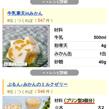
＞＞レシピ詳細
牛乳寒天inみかん
547
8位｜つくれぽ《
件 》
＞＞レシピ詳細
ぷるん♪みかんのミルクゼリー
546
9位｜つくれぽ《
件 》