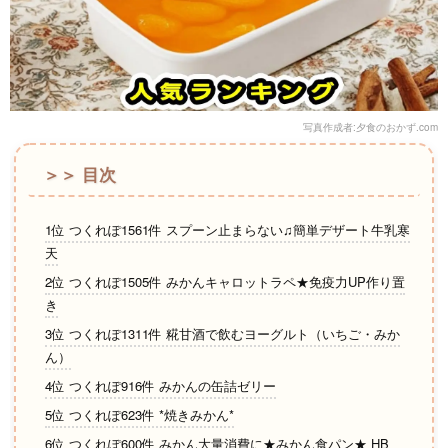
写真作成者:夕食のおかず.com
＞＞ 目次
1位 つくれぽ1561件 スプーン止まらない♫簡単デザート牛乳寒
天
2位 つくれぽ1505件 みかんキャロットラペ★免疫力UP作り置
き
3位 つくれぽ1311件 糀甘酒で飲むヨーグルト（いちご・みか
ん）
4位 つくれぽ916件 みかんの缶詰ゼリー
5位 つくれぽ623件 *焼きみかん*
6位 つくれぽ600件 みかん大量消費に★みかん食パン★ HB