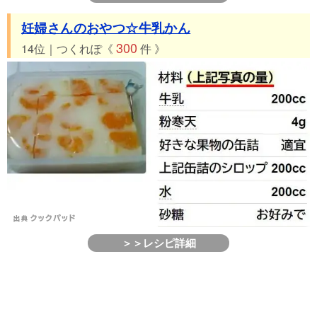
妊婦さんのおやつ☆牛乳かん
300
14位｜つくれぽ《
件 》
＞＞レシピ詳細