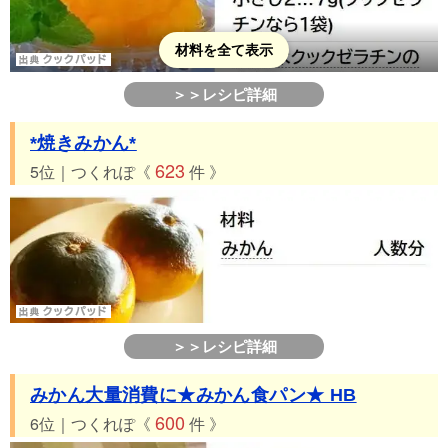
材料を全て表示
＞＞レシピ詳細
*焼きみかん*
623
5位｜つくれぽ《
件 》
＞＞レシピ詳細
みかん大量消費に★みかん食パン★ HB
600
6位｜つくれぽ《
件 》