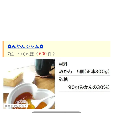
✿みかんジャム✿
600
7位｜つくれぽ《
件 》