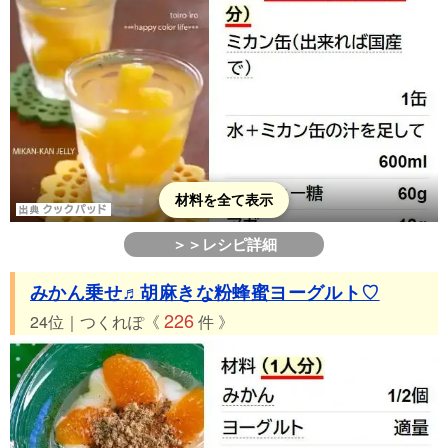
材料を全て表示
＞＞レシピ詳細
みかん乗せ♬胡麻きな粉蜂蜜ヨーグルト♡
226
24位｜つくれぽ《
件 》