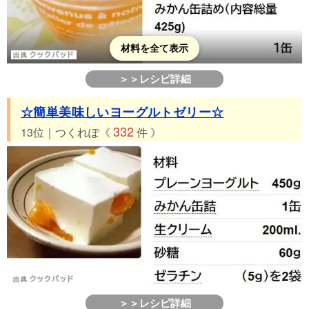
材料を全て表示
＞＞レシピ詳細
☆簡単美味しいヨーグルトゼリー☆
332
13位｜つくれぽ《
件 》
＞＞レシピ詳細