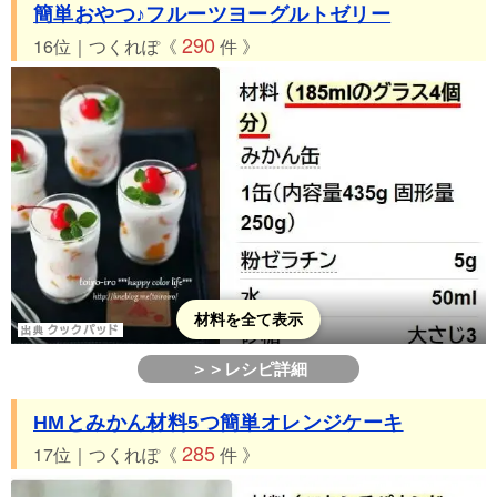
簡単おやつ♪フルーツヨーグルトゼリー
290
16位｜つくれぽ《
件 》
材料を全て表示
＞＞レシピ詳細
HMとみかん材料5つ簡単オレンジケーキ
285
17位｜つくれぽ《
件 》