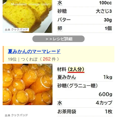
＞＞レシピ詳細
夏みかんのマーマレード
262
19位｜つくれぽ《
件 》