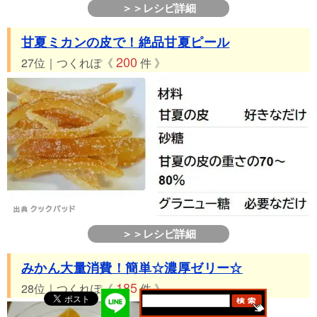
＞＞レシピ詳細
甘夏ミカンの皮で！絶品甘夏ピール
200
27位｜つくれぽ《
件 》
＞＞レシピ詳細
みかん大量消費！簡単☆濃厚ゼリー☆
185
28位｜つくれぽ《
件 》