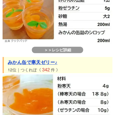
＞＞レシピ詳細
みかん缶で寒天ゼリー♪
342
12位｜つくれぽ《
件 》