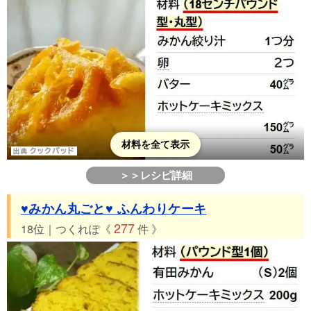
材料を全て表示
＞＞レシピ詳細
♥みかん丸ごと♥ ふんわりケーキ
277
18位｜つくれぽ《
件 》