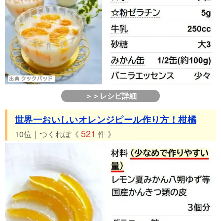
＞＞レシピ詳細
世界一おいしいオレンジピール作り方！柑橘
521
10位｜つくれぽ《
件 》