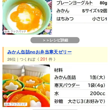
＞＞レシピ詳細
みかん缶詰noお弁当寒天ゼリー
201
26位｜つくれぽ《
件 》