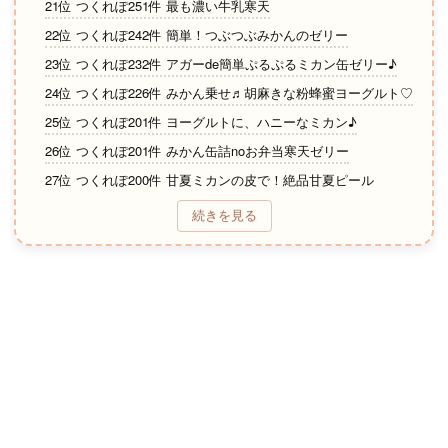
21位 つくれぽ251件 最も濃い牛乳寒天
22位 つくれぽ242件 簡単！つぶつぶみかんのゼリー
23位 つくれぽ232件 アガーde簡単ぷるぷるミカン缶ゼリー♪
24位 つくれぽ226件 みかん乗せ♬胡麻きな粉蜂蜜ヨーグルト♡
25位 つくれぽ201件 ヨーグルトに、ハニーなミカン♪
26位 つくれぽ201件 みかん缶詰noお弁当寒天ゼリー
27位 つくれぽ200件 甘夏ミカンの皮で！絶品甘夏ピール
28位 つくれぽ185件 みかん大量消費！簡単☆濃厚ゼリー☆
続きを見る
29位 つくれぽ156件 棒寒天で♪牛乳寒天（みかん入り）
30位 つくれぽ153件 夏みかんのピール
31位 つくれぽ140件 まるで缶詰め？皮むきみかん
32位 つくれぽ132件 オレンジジュースで簡単みかんゼリー
33位 つくれぽ127件 簡単♡みかんタルト♡
34位 つくれぽ126件 簡単★マーマレードジャム★作り方
35位 つくれぽ125件 レンジで簡単みかんゼリー
36位 つくれぽ123件 私の好きな夏みかんピール