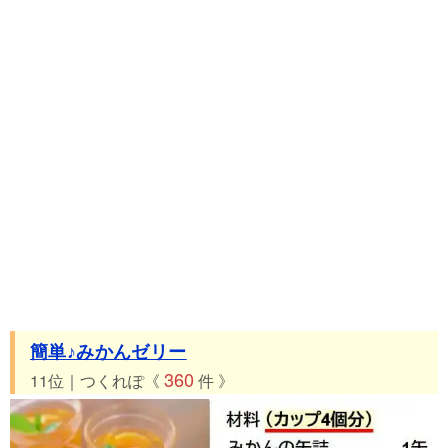
簡単♪みかんゼリー
360
11位｜つくれぽ《
件 》