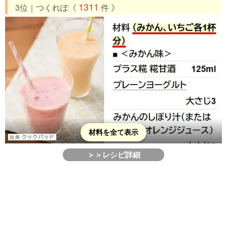
1311
3位｜つくれぽ《
件 》
材料を全て表示
＞＞レシピ詳細