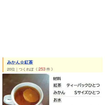
みかん☆紅茶
253
20位｜つくれぽ《
件 》