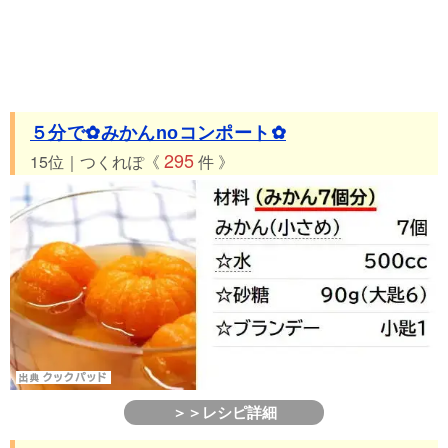
５分で✿みかんnoコンポート✿
295
15位｜つくれぽ《
件 》
＞＞レシピ詳細