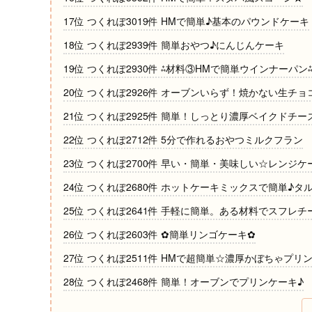
17位 つくれぽ3019件 HMで簡単♪基本のパウンドケーキ
18位 つくれぽ2939件 簡単おやつ♪にんじんケーキ
19位 つくれぽ2930件 ⁂材料③HMで簡単ウインナーパン
20位 つくれぽ2926件 オーブンいらず！焼かない生チョ
21位 つくれぽ2925件 簡単！しっとり濃厚ベイクドチー
22位 つくれぽ2712件 5分で作れるおやつミルクフラン
23位 つくれぽ2700件 早い・簡単・美味しい☆レンジケ
24位 つくれぽ2680件 ホットケーキミックスで簡単♪タ
25位 つくれぽ2641件 手軽に簡単。ある材料でスフレ
26位 つくれぽ2603件 ✿簡単リンゴケーキ✿
27位 つくれぽ2511件 HMで超簡単☆濃厚かぼちゃプリ
28位 つくれぽ2468件 簡単！オーブンでプリンケーキ♪
29位 つくれぽ2461件 簡単！ホットケーキミックスで