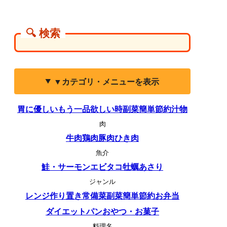
🔍 検索
▼カテゴリ・メニューを表示
胃に優しい
もう一品欲しい時
副菜
簡単
節約
汁物
肉
牛肉
鶏肉
豚肉
ひき肉
魚介
鮭・サーモン
エビ
タコ
牡蠣
あさり
ジャンル
レンジ
作り置き
常備菜
副菜
簡単
節約
お弁当
ダイエット
パン
おやつ・お菓子
料理名