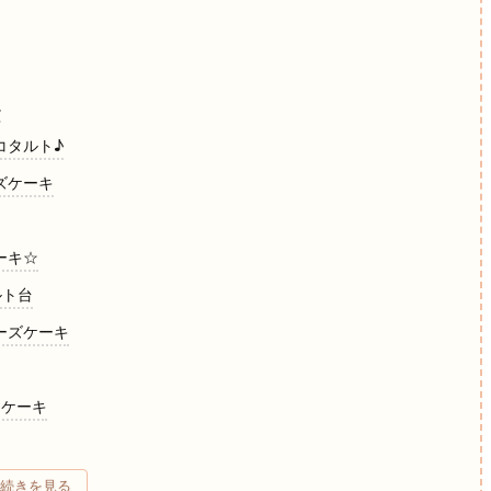
⁂
コタルト♪
ズケーキ
ーキ☆
ルト台
チーズケーキ
ンケーキ
りんごケーキ
続きを見る