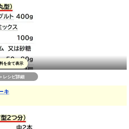
ダギー
キ
ーキ☆
料を全て表示
プケーキ
＞レシピ詳細
OK!
ーキ
単太らない
ムース♪
ィラミス
タタン∞