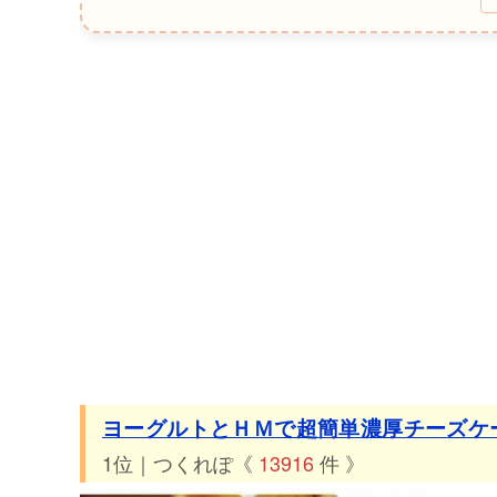
30位 つくれぽ2443件 おぉ。。まさにこれはハトサブレ
31位 つくれぽ2313件 簡単、美味しい！紅茶のシフォン
32位 つくれぽ2270件 苺のクラフティ
33位 つくれぽ2144件 雑誌掲載！簡単むちむちもちも
34位 つくれぽ2084件 材料２つで☆簡単☆さくッほろッ
35位 つくれぽ2048件 ホットケーキミックスで簡単スコ
36位 つくれぽ2039件 超簡単バスクチーズケーキ
37位 つくれぽ2019件 1番簡単♪チョコカップケーキ
38位 つくれぽ1981件 簡単！ほわほわ♡かぼちゃのマフ
39位 つくれぽ1969件 早い・簡単・美味しい☆アップ
40位 つくれぽ1960件 簡単ふわふわスポンジケーキ！シ
ヨーグルトとＨＭで超簡単濃厚チーズケ
41位 つくれぽ1936件 簡単材料3つ✩スフレチーズケーキ
1位｜つくれぽ《
13916
件 》
42位 つくれぽ1884件 簡単♪ミルクレーププレーン