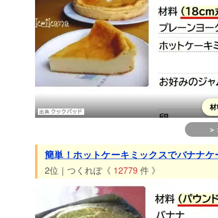
43位 つくれぽ1798件 簡単♪しっとり♪バナナマフィン
44位 つくれぽ1795件 簡単おやつHMで☆サーターアン
45位 つくれぽ1719件 チーズケーキに憧れたトースト
46位 つくれぽ1681件 はかり不要♪HMで簡単バナナケー
47位 つくれぽ1656件 簡単☆かぼちゃのパウンドケーキ
48位 つくれぽ1644件 超簡単！もちもち米粉のバナナケ
49位 つくれぽ1633件 とっても簡単☆チョコタルト♪
材
50位 つくれぽ1618件 簡単すぎる！レンジdeマグカッ
＞
51位 つくれぽ1617件 HMで作る簡単クッキー トースター
簡単！ホットケーキミックスでバナナケ
52位 つくれぽ1608件 ■糖質制限■幸せチーズケーキ簡
2位｜つくれぽ《
12779
件 》
53位 つくれぽ1600件 材料３つ☆簡単マシュマロチョコ
54位 つくれぽ1407件 ヨーグルトで北海道♪なめらかテ
55位 つくれぽ1350件 本当に簡単♪∞お鍋で梨のタルト