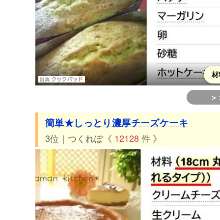
56位 つくれぽ1335件 ホットケーキミックスで簡単り
57位 つくれぽ1255件 簡単！HMでサクサクバナナパウ
58位 つくれぽ1206件 超簡単！炊飯器でチョコケーキ★
59位 つくれぽ1202件 フライパンで簡単♪ふわふわ蒸し
60位 つくれぽ1191件 焼かないよ❁オレオチーズケーキ
材
＞
簡単★しっとり濃厚チーズケーキ
3位｜つくれぽ《
12128
件 》