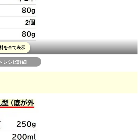
んごケーキ♡
ンドケーキ
パン
料を全て表示
＞レシピ詳細