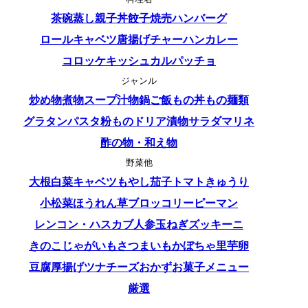
茶碗蒸し
親子丼
餃子
焼売
ハンバーグ
ロールキャベツ
唐揚げ
チャーハン
カレー
コロッケ
キッシュ
カルパッチョ
ジャンル
炒め物
煮物
スープ
汁物
鍋
ご飯もの
丼もの
麺類
グラタン
パスタ
粉もの
ドリア
漬物
サラダ
マリネ
酢の物・和え物
野菜他
大根
白菜
キャベツ
もやし
茄子
トマト
きゅうり
小松菜
ほうれん草
ブロッコリー
ピーマン
レンコン・ハス
カブ
人参
玉ねぎ
ズッキーニ
きのこ
じゃがいも
さつまいも
かぼちゃ
里芋
卵
豆腐
厚揚げ
ツナ
チーズ
おかず
お菓子
メニュー
厳選