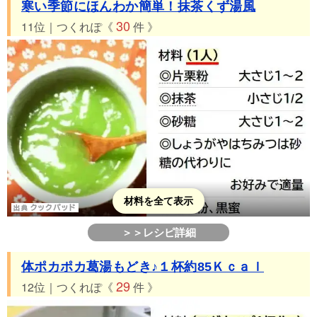
寒い季節にほんわか簡単！抹茶くず湯風
30
11位｜つくれぽ《
件 》
材料を全て表示
＞＞レシピ詳細
体ポカポカ葛湯もどき♪１杯約85Ｋｃａｌ
29
12位｜つくれぽ《
件 》