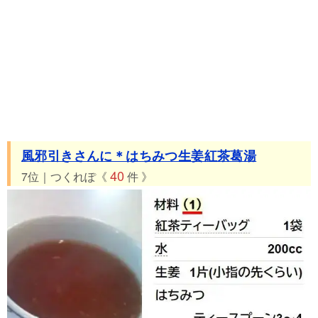
風邪引きさんに＊はちみつ生姜紅茶葛湯
40
7位｜つくれぽ《
件 》