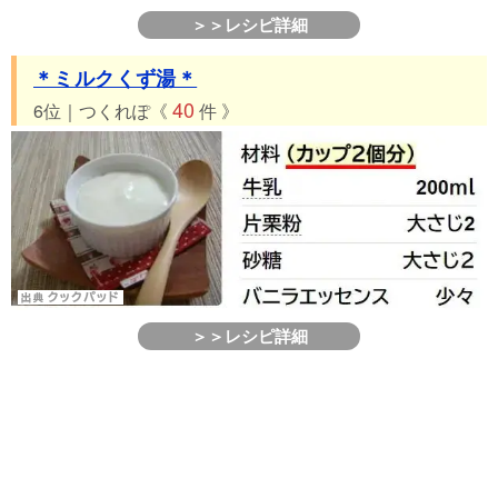
＞＞レシピ詳細
＊ミルクくず湯＊
40
6位｜つくれぽ《
件 》
＞＞レシピ詳細