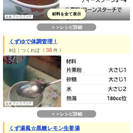
材料を全て表示
＞＞レシピ詳細
くずゆで体調管理！
38
8位｜つくれぽ《
件 》
＞＞レシピ詳細
くず湯風☆黒糖レモン生姜湯