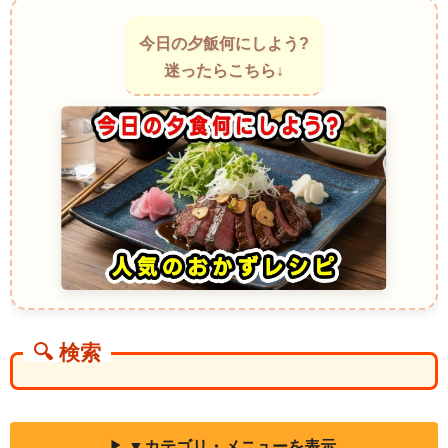
ある「ポリッジ」が定番。牛乳や水で煮て甘くし、シナモンやナツメグ
を効かせた温かいドリンクは、朝食代わりや体調を整えるために飲まれ
今日の夕飯何にしよう?
ます。トロッとした飲み心地とスパイスの香りが立ち、じんわりと身体
迷ったらこちら↓
に染み込んでくる一杯。
Feijão Mimoso Cremoso ～ブラジル～白いんげんで作る葛湯風あった
か甘味
北東ブラジルでは「フェイジャオン・ミモーゾ」という、白いんげんを
とろとろに煮て甘く仕立てた温かいスイーツがあり、葛湯に近い質感を
持っています。豆の自然な甘みとミルクのまろやかさが合わさり、やさ
しくてホッとする味わい。冷えた夜に出てくると、思わず笑みがこぼれ
るような一杯。
Krupicová Kaše ～チェコ～セモリナ粉で作るほっこりとろみスープ
チェコの家庭で愛される「クルピツォヴァー・カーシェ」は、セモリナ
粉と牛乳で作るシンプルな温かい甘い粥。舌触りはとろんと滑らかで、
バターやシナモンをのせて食べることもあります。おやつにも、風邪の
ときにも、何でもない日にも登場する、あたたかな存在感のある一品。
Mazamorra ～ペルー～とろりと甘い紫とうもろこしの温かいデザート
🔍 検索
ペルーの「マサモーラ・モラーダ」は、紫とうもろこしとフルーツ、そ
してでんぷんでとろみをつけたデザート。温かくして食べることもあ
り、葛湯のようにとろっとした舌触りが心地よい。香りはフルーティー
でスパイシー、ほんのり甘く、口に入れると体の芯から癒されるような
感覚が広がります。
▼カテゴリ・メニューを表示
Sagu Doce ～ブラジル～小粒のとろみデザート、温かくても美味