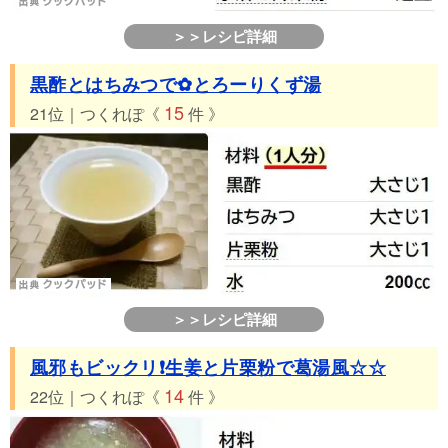
＞＞レシピ詳細
黒酢とはちみつで✿とろーりくず湯
15
21位｜つくれぽ《
件 》
＞＞レシピ詳細
風邪もビックリ❗生姜と片栗粉で葛湯風☆☆
14
22位｜つくれぽ《
件 》