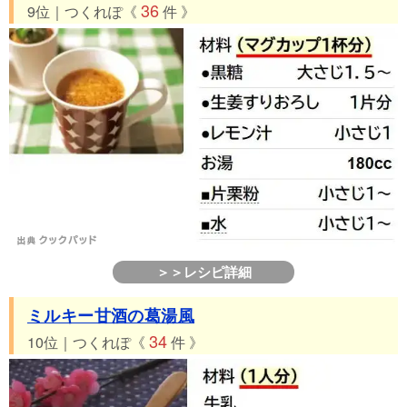
36
9位｜つくれぽ《
件 》
＞＞レシピ詳細
ミルキー甘酒の葛湯風
34
10位｜つくれぽ《
件 》