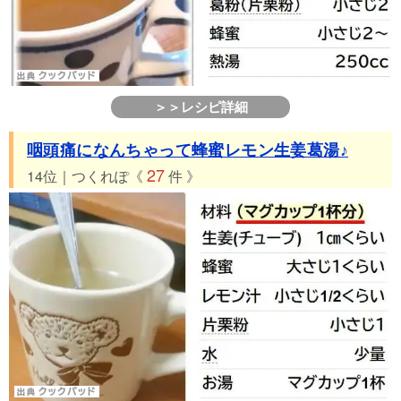
＞＞レシピ詳細
咽頭痛になんちゃって蜂蜜レモン生姜葛湯♪
27
14位｜つくれぽ《
件 》