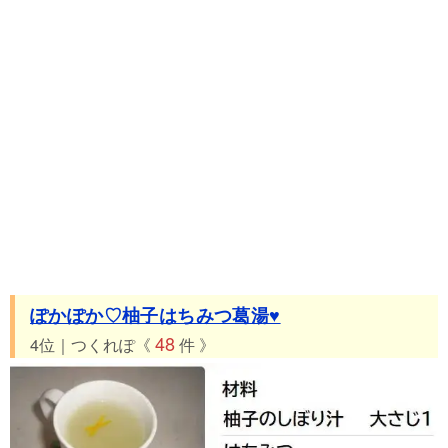
ぽかぽか♡柚子はちみつ葛湯♥
48
4位｜つくれぽ《
件 》