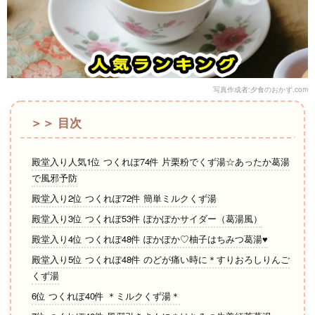
写真作成者:夕食のおかず.com
＞＞ 目次
殿堂入り人気1位 つくれぽ74件 片栗粉でくず湯☆あったか葛湯
で風邪予防
殿堂入り2位 つくれぽ72件 簡単ミルクくず湯
殿堂入り3位 つくれぽ53件 ぽかぽかサイダー（葛湯風）
殿堂入り4位 つくれぽ48件 ぽかぽか♡柚子はちみつ葛湯♥
殿堂入り5位 つくれぽ48件 のどが痛い時に＊すりおろしりんご
くず湯
6位 つくれぽ40件 ＊ミルクくず湯＊