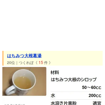
はちみつ大根葛湯
15
20位｜つくれぽ《
件 》