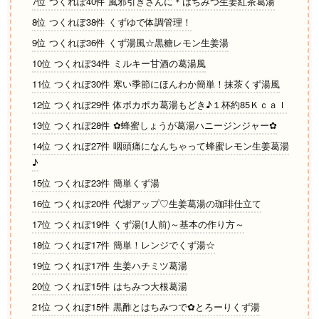
7位 つくれぽ40件 風邪引きさんに＊はちみつ生姜紅茶葛湯
8位 つくれぽ38件 くずゆで体調管理！
9位 つくれぽ36件 くず湯風☆黒糖レモン生姜湯
10位 つくれぽ34件 ミルキー甘酒の葛湯風
11位 つくれぽ30件 寒い季節にほんわか簡単！抹茶くず湯風
12位 つくれぽ29件 体ポカポカ葛湯もどき♪１杯約85Ｋｃａｌ
13位 つくれぽ28件 ✿蜂蜜しょうが葛湯ハニージンジャー✿
14位 つくれぽ27件 咽頭痛になんちゃって蜂蜜レモン生姜葛湯
♪
15位 つくれぽ23件 簡単くず湯
16位 つくれぽ20件 代謝アップ♡生姜葛湯の珈琲仕立て
17位 つくれぽ19件 くず湯(1人前)～基本の作り方～
18位 つくれぽ17件 簡単！レンジでくず湯☆
19位 つくれぽ17件 生姜ハチミツ葛湯
20位 つくれぽ15件 はちみつ大根葛湯
21位 つくれぽ15件 黒酢とはちみつで✿とろーりくず湯