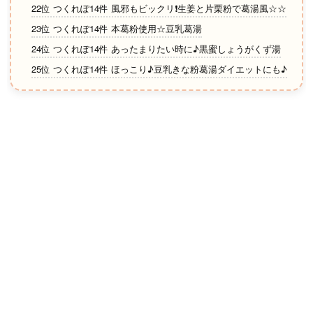
22位 つくれぽ14件 風邪もビックリ❗生姜と片栗粉で葛湯風☆☆
23位 つくれぽ14件 本葛粉使用☆豆乳葛湯
24位 つくれぽ14件 あったまりたい時に♪黒蜜しょうがくず湯
25位 つくれぽ14件 ほっこり♪豆乳きな粉葛湯ダイエットにも♪