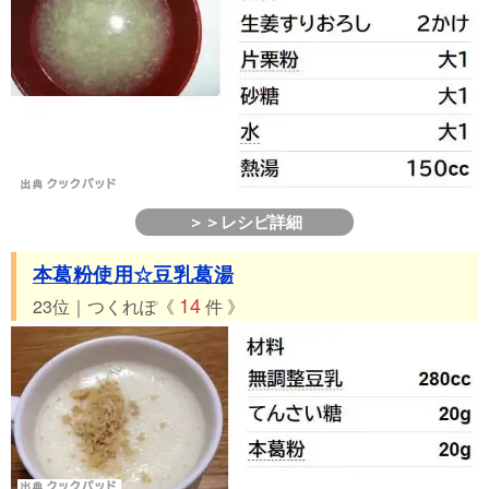
＞＞レシピ詳細
本葛粉使用☆豆乳葛湯
14
23位｜つくれぽ《
件 》