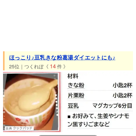
ほっこり♪豆乳きな粉葛湯ダイエットにも♪
14
25位｜つくれぽ《
件 》