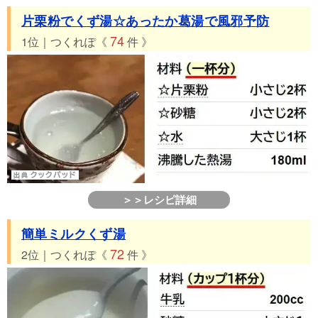
片栗粉でくず湯☆あったか葛湯で風邪予防
74
1位｜つくれぽ《
件 》
＞＞レシピ詳細
簡単ミルクくず湯
72
2位｜つくれぽ《
件 》