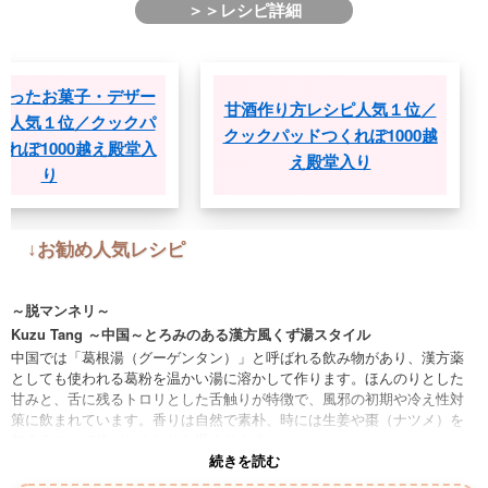
＞＞レシピ詳細
甘酒を使ったお菓子・デザー
甘酒作り方レシピ人
トレシピ人気１位／クックパ
クックパッドつくれぽ1
ッドつくれぽ1000越え殿堂入
え殿堂入り
り
↓お勧め人気レシピ
～脱マンネリ～
Kuzu Tang ～中国～とろみのある漢方風くず湯スタイル
中国では「葛根湯（グーゲンタン）」と呼ばれる飲み物があり、漢方薬
としても使われる葛粉を温かい湯に溶かして作ります。ほんのりとした
甘みと、舌に残るトロリとした舌触りが特徴で、風邪の初期や冷え性対
策に飲まれています。香りは自然で素朴、時には生姜や棗（ナツメ）を
加えることで体がじんわりと温まります。
続きを読む
Arrowroot Porridge ～ジャマイカ～体に優しい熱帯のとろみドリンク
ジャマイカの家庭では、アロールート（葛に似た根）を使ったとろみの