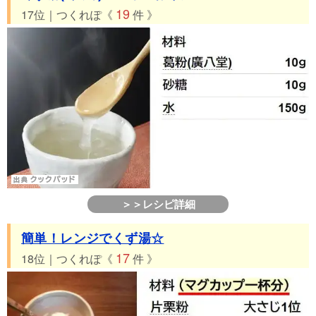
19
17位｜つくれぽ《
件 》
＞＞レシピ詳細
簡単！レンジでくず湯☆
17
18位｜つくれぽ《
件 》