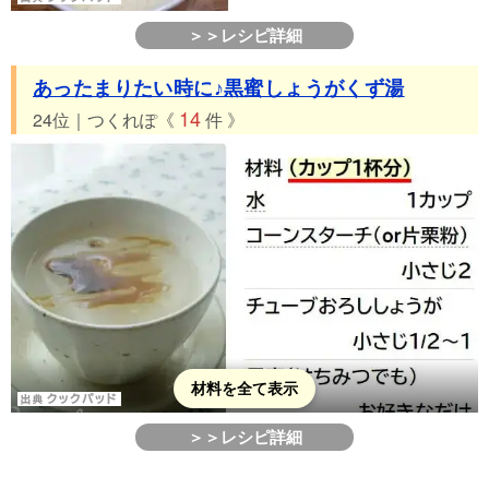
＞＞レシピ詳細
あったまりたい時に♪黒蜜しょうがくず湯
14
24位｜つくれぽ《
件 》
材料を全て表示
＞＞レシピ詳細