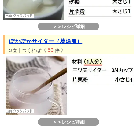
＞＞レシピ詳細
ぽかぽかサイダー（葛湯風）
53
3位｜つくれぽ《
件 》
＞＞レシピ詳細