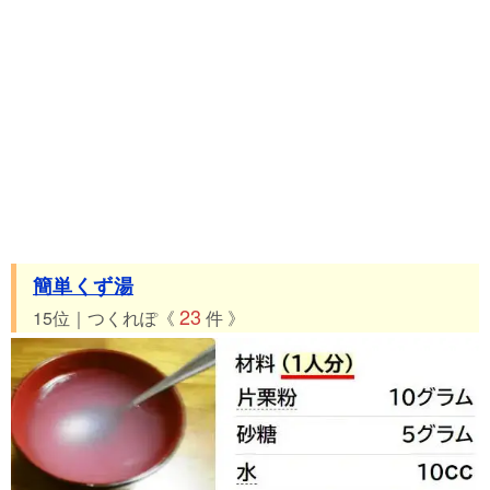
簡単くず湯
23
15位｜つくれぽ《
件 》