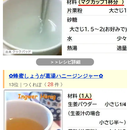
＞＞レシピ詳細
✿蜂蜜しょうが葛湯ハニージンジャー✿
28
13位｜つくれぽ《
件 》