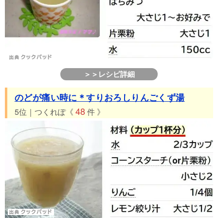
＞＞レシピ詳細
のどが痛い時に＊すりおろしりんごくず湯
48
5位｜つくれぽ《
件 》