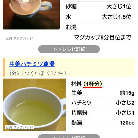
＞＞レシピ詳細
生姜ハチミツ葛湯
17
19位｜つくれぽ《
件 》
＞＞レシピ詳細