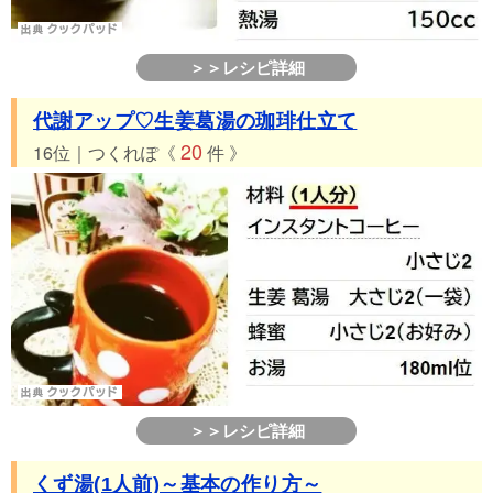
＞＞レシピ詳細
代謝アップ♡生姜葛湯の珈琲仕立て
20
16位｜つくれぽ《
件 》
＞＞レシピ詳細
くず湯(1人前)～基本の作り方～