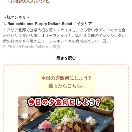
↓お勧め人気レシピ
～脱マンネリ～
1. Radicchio and Purple Daikon Salad – イタリア
イタリア北部では紫大根を薄くスライスし、ほろ苦いラディッキオと合
わせたサラダが人気。オリーブオイルとバルサミコ酢のドレッシングが
紫の鮮やかさを引き立て、シャキシャキの食感が楽しい一皿。
2. Pickled Purple Daikon – 韓国
韓国のキムチ文化には、紫大根を使ったピリ辛の漬物がある。鮮やかな
続きを読む
紫色が食卓を彩り、辛味と酸味がほどよく合わさったさっぱりした味わ
いが箸を進める。
3. Purple Daikon Miso Soup – 和食店
海外の和食店で、紫大根を味噌汁の具材として使うことが増えている。
今日の夕飯何にしよう?
色鮮やかな大根が味噌の淡い色に映え、ほのかな甘みとシャキッとした
迷ったらこちら↓
食感が楽しめる。
4. Purple Daikon and Beetroot Slaw – アメリカ
ヘルシー志向の高いアメリカのカフェでは、紫大根とビーツを細かく刻
んだスローが人気。ビネガーとマスタードのドレッシングが根菜の甘み
を引き立て、カラフルで栄養満点。
5. Roasted Purple Daikon with Herbs – フランス
フランスの田舎料理では、紫大根をオリーブオイルとハーブでロースト
し、甘みと香ばしさを引き出す。付け合わせとして肉料理や魚料理に添