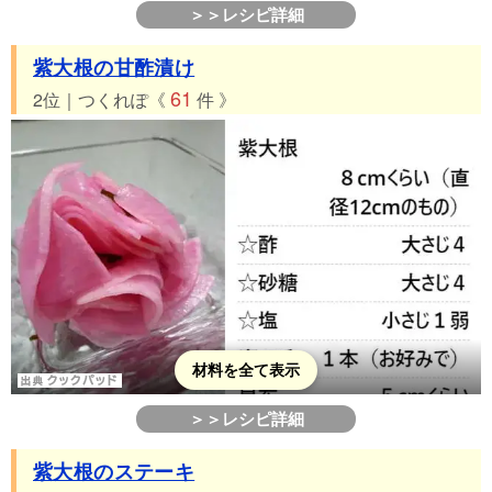
＞＞レシピ詳細
紫大根の甘酢漬け
61
2位｜つくれぽ《
件 》
材料を全て表示
＞＞レシピ詳細
紫大根のステーキ