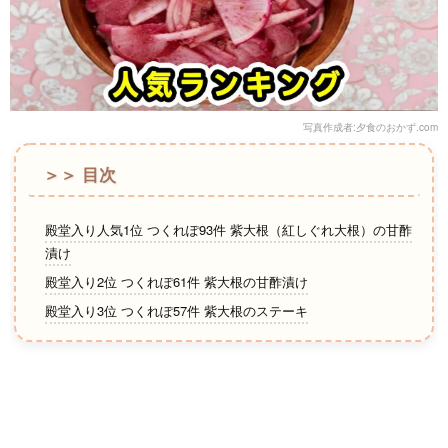
写真作成者:夕食のおかず.com
＞＞ 目次
殿堂入り人気1位 つくれぽ93件 紫大根（紅しぐれ大根）の甘酢
漬け
殿堂入り2位 つくれぽ61件 紫大根の甘酢漬け
殿堂入り3位 つくれぽ57件 紫大根のステーキ