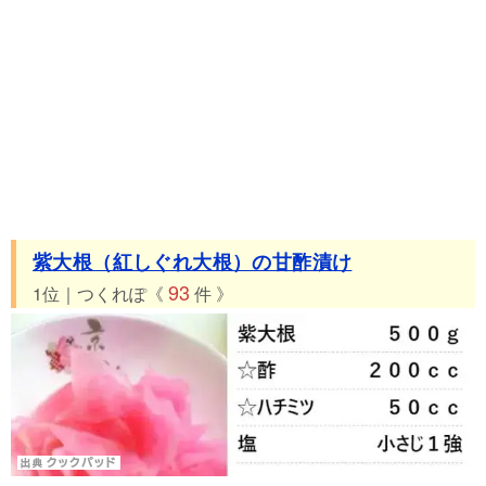
紫大根（紅しぐれ大根）の甘酢漬け
93
1位｜つくれぽ《
件 》