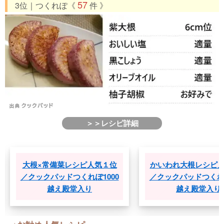
57
3位｜つくれぽ《
件 》
＞＞レシピ詳細
大根×常備菜レシピ人気１位
かいわれ大根レシピ人気
／クックパッドつくれぽ1000
／クックパッドつくれぽ10
越え殿堂入り
越え殿堂入り